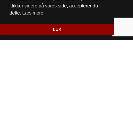
Cookie- og privatlivspolitik
klikker videre på vores side, accepterer du
dette.
Læs mere
Website og billetsystem fra ebillet a/s
LUK