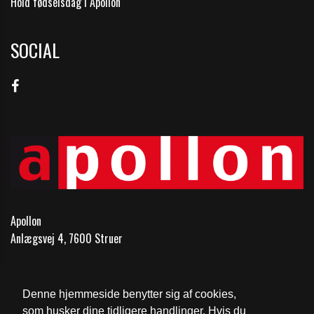
Hold fødselsdag i Apollon
SOCIAL
Apollon
Anlægsvej 4, 7600 Struer
Telefon:
97851148
Email:
kontakt@1148.dk
Denne hjemmeside benytter sig af cookies,
som husker dine tidligere handlinger. Hvis du