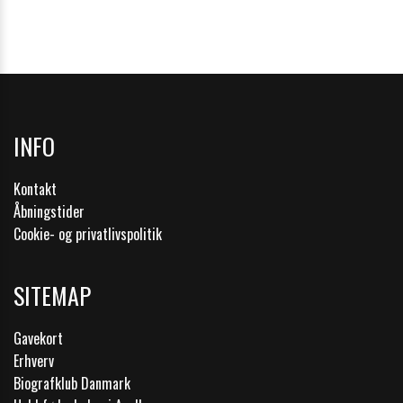
INFO
Nyhedsbrevstilmelding
Kontakt
Åbningstider
FÅ TILBUD OG INFORMATION OM KOMMENDE
Cookie- og privatlivspolitik
FILMPREMIERER
SITEMAP
Gavekort
Erhverv
Biografklub Danmark
Tilmeld