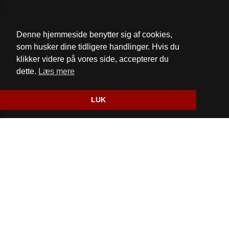
Telefon:
97851148
Email:
kontakt@1148.dk
Denne hjemmeside benytter sig af cookies,
som husker dine tidligere handlinger. Hvis du
Cookie- og privatlivspolitik
klikker videre på vores side, accepterer du
dette.
Læs mere
Website og billetsystem fra ebillet a/s
LUK