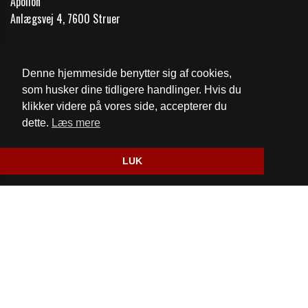
Apollon
Anlægsvej 4, 7600 Struer
Telefon:
97851148
Email:
kontakt@1148.dk
Denne hjemmeside benytter sig af cookies,
som husker dine tidligere handlinger. Hvis du
Cookie- og privatlivspolitik
klikker videre på vores side, accepterer du
dette.
Læs mere
Website og billetsystem fra ebillet a/s
LUK