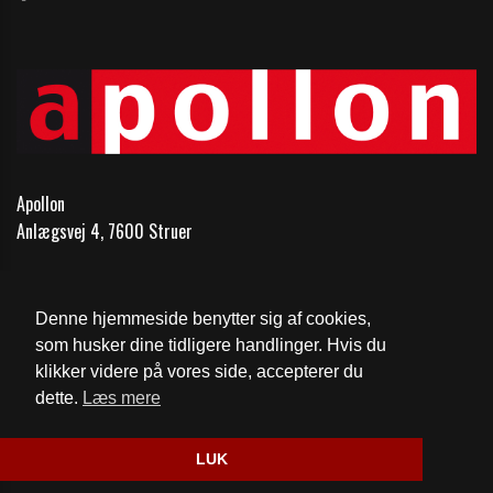
Apollon
Anlægsvej 4, 7600 Struer
Telefon:
97851148
Email:
kontakt@1148.dk
Denne hjemmeside benytter sig af cookies,
som husker dine tidligere handlinger. Hvis du
Cookie- og privatlivspolitik
klikker videre på vores side, accepterer du
dette.
Læs mere
Website og billetsystem fra ebillet a/s
LUK