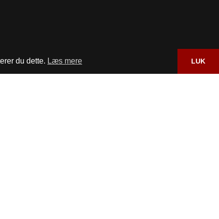
erer du dette.
Læs mere
LUK