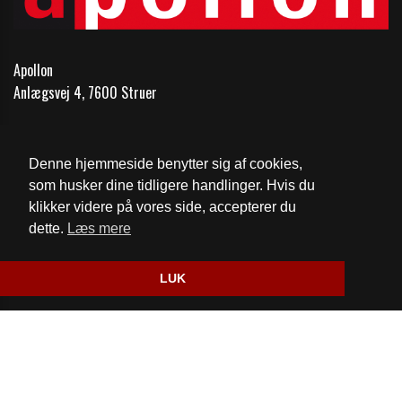
Apollon
Anlægsvej 4, 7600 Struer
Telefon:
97851148
Email:
kontakt@1148.dk
Denne hjemmeside benytter sig af cookies,
som husker dine tidligere handlinger. Hvis du
Cookie- og privatlivspolitik
klikker videre på vores side, accepterer du
dette.
Læs mere
Website og billetsystem fra ebillet a/s
LUK